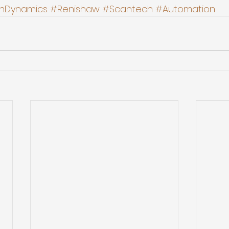
enDynamics
#Renishaw
#Scantech
#Automation