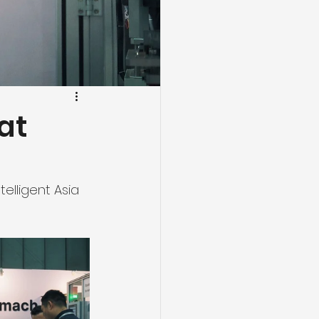
at
elligent Asia 